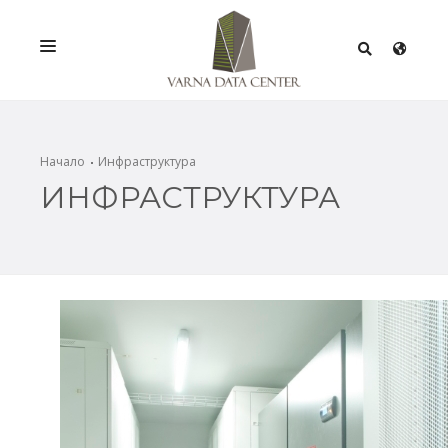
УСЛУГИ
РЕШЕНИЯ
Начало
Инфраструктура
ИНФРАСТРУКТУРА
ПРОМОЦИИ
МРЕЖА
ИНФРАСТРУКТУРА
СЕРТИФИКАТИ