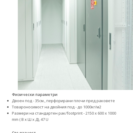
Физически параметри
Двоен под - 35см., перфорирани плочи пред раковете
Товароносимост на двойния под - до 1000кг/м2
Размери на стандартен рак/footprint - 2150 х 600 х 1000
mm ( В х Ш х Д), 47 U
Свързаност