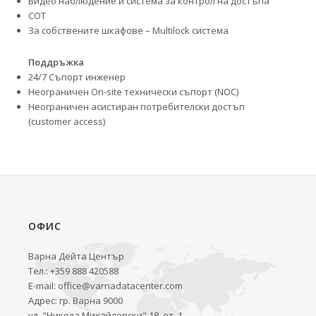
Видео наблюдение и система за контрол на достъпа
СОТ
За собствените шкафове – Multilock система
Поддръжка
24/7 Съпорт инженер
Неограничен On-site технически съпорт (NOC)
Неограничен асистиран потребителски достъп
(customer access)
ОФИС
Варна Дейта Център
Тел.: +359 888 420588
E-mail:
office@varnadatacenter.com
Адрес: гр. Варна 9000
ул. "Никола Михайловски" 18, ет. 1