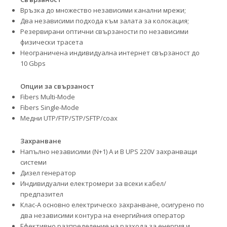
Връзка до множество независими канални мрежи;
Два независими подхода към залата за колокация;
Резервирани оптични свързаности по независими
физически трасета
Неограничена индивидуална интернет свързаност до
10 Gbps
Опции за свързаност
Fibers Multi-Mode
Fibers Single-Mode
Медни UTP/FTP/STP/SFTP/coax
Захранване
Напълно независими (N+1) А и В UPS 220V захранващи
системи
Дизел генератор
Индивидуални електромери за всеки кабел/
предпазител
Клас-А основно електрическо захранване, осигурено по
два независими контура на енергийния оператор
Ефективно разпределение на разхода за енергия и