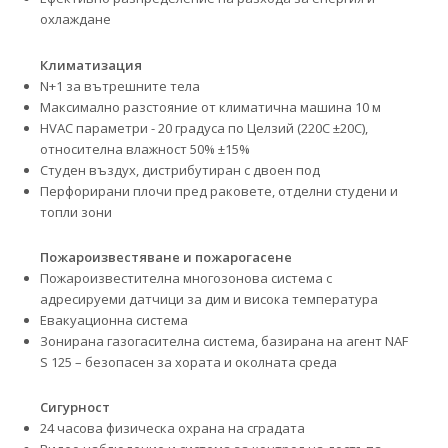
охлаждане
Климатизация
N+1 за вътрешните тела
Максимално разстояние от климатична машина 10 м
HVAC параметри - 20 градуса по Целзий (220С ±20С),
относителна влажност 50% ±15%
Студен въздух, дистрибутиран с двоен под
Перфорирани плочи пред раковете, отделни студени и
топли зони
Пожароизвестяване и пожарогасене
Пожароизвестителна многозонова система с
адресируеми датчици за дим и висока температура
Евакуационна система
Зонирана газогасителна система, базирана на агент NAF
S 125 – безопасен за хората и околната среда
Сигурност
24 часова физическа охрана на сградата