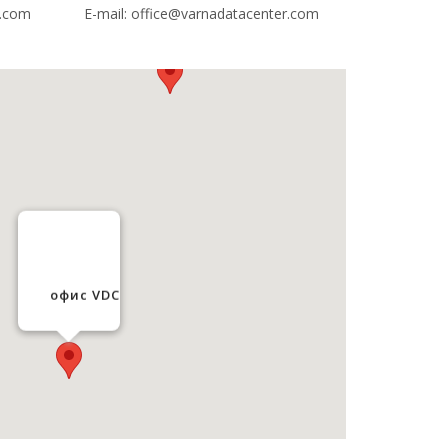
Дейта Център
r.com
E-mail:
office@varnadatacenter.com
oфис VDC