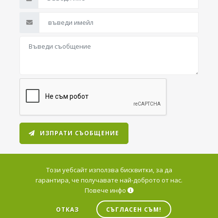
ИЗПРАТИ СЪОБЩЕНИЕ
Този уебсайт използва бисквитки, за да
гарантира, че получавате най-доброто от нас.
Повече инфо
© 2026 Варна Дейта Център. Всички права запазени.
ОТКАЗ
СЪГЛАСЕН СЪМ!