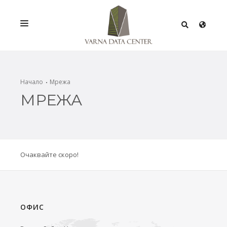
УСЛУГИ
РЕШЕНИЯ
Начало
Мрежа
МРЕЖА
ПРОМОЦИИ
МРЕЖА
ИНФРАСТРУКТУРА
Очаквайте скоро!
СЕРТИФИКАТИ
ОФИС