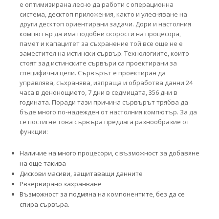
е оптимизирана лесно да работи с операционна
система, десктоп приложения, както и улесняване на
други десктоп ориентирани задачи. Дори и настолния
компютър да има подобни скорости на процесора,
памет и капацитет за съхранение той все още не е
заместител на истински сървър. Технологиите, които
стоят зад истинските сървъри са проектирани за
специфични цели. Сървърът е проектиран да
управлява, съхранява, изпраща и обработва данни 24
часа в денонощието, 7 дни в седмицата, 356 дни в
годината. Поради тази причина сървърът трябва да
бъде много по-надежден от настолния компютър. За да
се постигне това сървъра предлага разнообразие от
функции:
Наличие на много процесори, с възможност за добавяне
на още такива
Дискови масиви, защитаващи данните
Рвзервирано захранване
Възможност за подмяна на компонентите, без да се
спира сървъра.