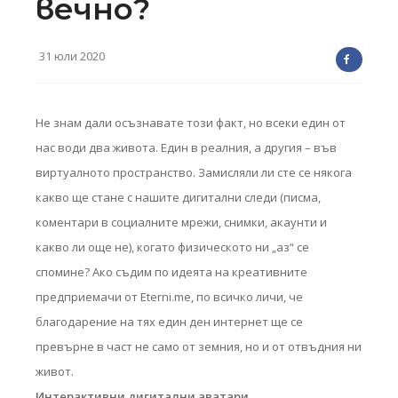
вечно?
31 юли 2020
Не знам дали осъзнавате този факт, но всеки един от
нас води два живота. Един в реалния, а другия – във
виртуалното пространство. Замисляли ли сте се някога
какво ще стане с нашите дигитални следи (писма,
коментари в социалните мрежи, снимки, акаунти и
какво ли още не), когато физическото ни „аз“ се
спомине? Ако съдим по идеята на креативните
предприемачи от Eterni.me, по всичко личи, че
благодарение на тях един ден интернет ще се
превърне в част не само от земния, но и от отвъдния ни
живот.
Интерактивни дигитални аватари