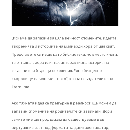
„Искаме да запазим за цяла вечност спомените, идеите,
творенията и историите на милиарди хора от цял свят.
Представете си нещо като библиотека, но вместо книги,
тя е пълна с хора или пък интерактивна история на
сегашните и бъдещи поколения. Едно безценно
съкровище на човечеството“, казват създателите на
Eterni.me
.
Ако тяхната идея се превърне в реалност, ще можем да
запазим спомените на родителите си завинаги. Дори
самите ние ще продължим да съществуваме във
виртуалния свят под формата на дигитален аватар,