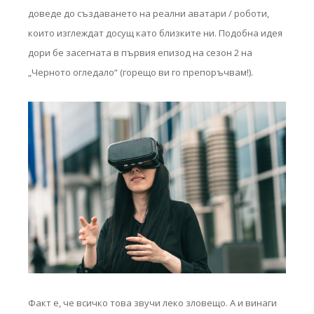
доведе до създаването на реални аватари / роботи,
които изглеждат досущ като близките ни. Подобна идея
дори бе засегната в първия епизод на сезон 2 на
„Черното огледало“ (горещо ви го препоръчвам!).
Факт е, че всичко това звучи леко зловещо. А и винаги