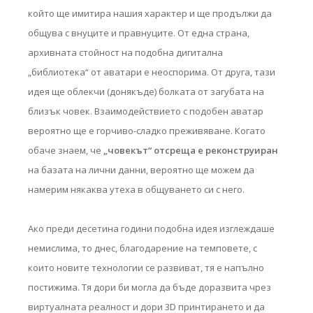
който ще имитира нашия характер и ще продължи да
общува с внуците и правнуците. От една страна,
архивната стойност на подобна дигитална
„библиотека“ от аватари е неоспорима. От друга, тази
идея ще облекчи (донякъде) болката от загубата на
близък човек. Взаимодействието с подобен аватар
вероятно ще е горчиво-сладко преживяване. Когато
обаче знаем, че
„човекът“ отсреща е реконструиран
на базата на лични данни, вероятно ще можем да
намерим някаква утеха в общуването си с него.
Ако преди десетина години подобна идея изглеждаше
немислима, то днес, благодарение на темповете, с
които новите технологии се развиват, тя е напълно
постижима. Тя дори би могла да бъде доразвита чрез
виртуалната реалност и дори 3D принтирането и да