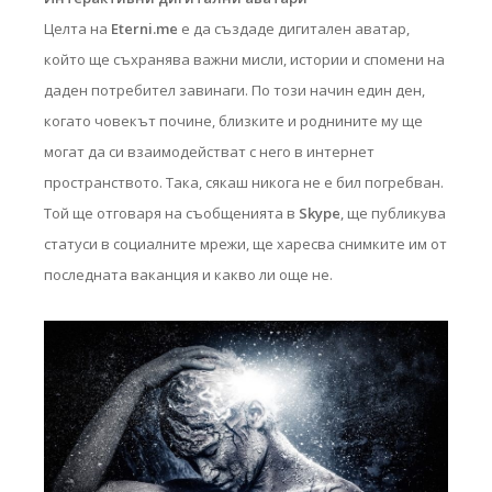
Целта на
Eterni.me
е да създаде дигитален аватар,
който ще съхранява важни мисли, истории и спомени на
даден потребител завинаги. По този начин един ден,
когато човекът почине, близките и роднините му ще
могат да си взаимодействат с него в интернет
пространството. Така, сякаш никога не е бил погребван.
Той ще отговаря на съобщенията в
Skype
, ще публикува
статуси в социалните мрежи, ще харесва снимките им от
последната ваканция и какво ли още не.