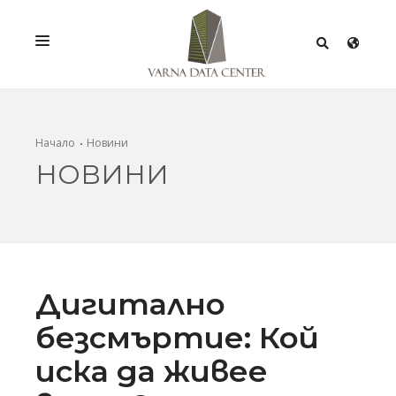
УСЛУГИ
РЕШЕНИЯ
Начало
Новини
НОВИНИ
ПРОМОЦИИ
МРЕЖА
ИНФРАСТРУКТУРА
СЕРТИФИКАТИ
Дигитално
безсмъртие: Кой
иска да живее