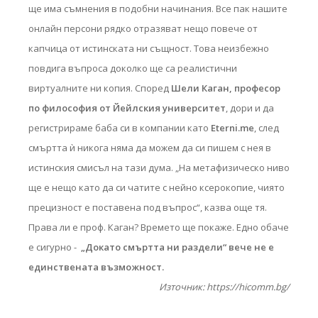
ще има съмнения в подобни начинания. Все пак нашите
онлайн персони рядко отразяват нещо повече от
капчица от истинската ни същност. Това неизбежно
повдига въпроса доколко ще са реалистични
виртуалните ни копия. Според
Шели Каган, професор
по философия от Йейлския университет
, дори и да
регистрираме баба си в компании като
Eterni.me
, след
смъртта ѝ никога няма да можем да си пишем с нея в
истинския смисъл на тази дума. „На метафизическо ниво
ще е нещо като да си чатите с нейно ксерокопие, чиято
прецизност е поставена под въпрос“, казва още тя.
Права ли е проф. Каган? Времето ще покаже. Едно обаче
е сигурно -
„Докато смъртта ни раздели“ вече не е
единствената възможност.
Източник: https://hicomm.bg/